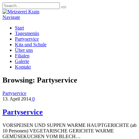
Navigate
Start
Tagesmenüs
Partyservice
Kita und Schule
Über uns
Filialen
Galerie
Kontakt
Browsing:
Partyservice
Partyservice
13. April 2014
0
Partyservice
VORSPEISEN UND SUPPEN WARME HAUPTGERICHTE (ab
10 Personen) VEGETARISCHE GERICHTE WARME
GEMÜSEKUCHEN VOM BLECH…